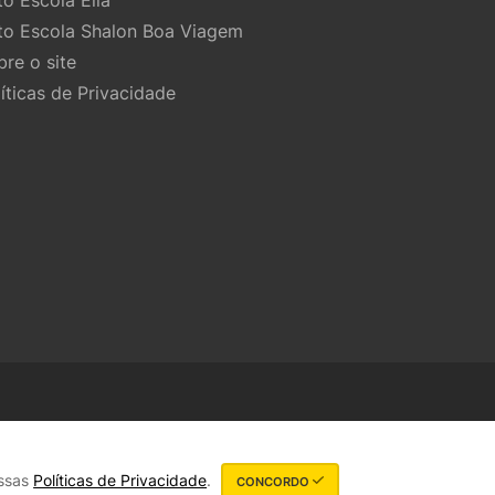
to Escola Ella
to Escola Shalon Boa Viagem
bre o site
líticas de Privacidade
ossas
Políticas de Privacidade
.
CONCORDO