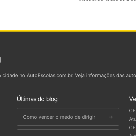
l
 cidade no AutoEscolas.com.br. Veja informações das auto
Últimas do blog
Ve
CF
Como vencer o medo de dirigir
→
At
CF