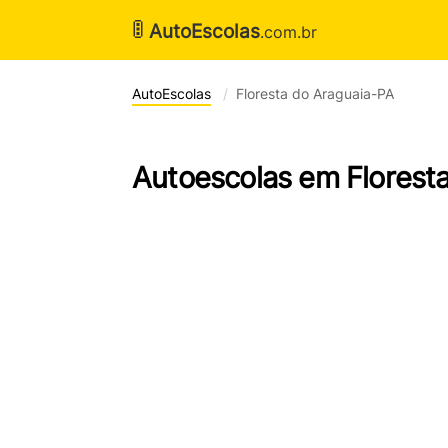
🚦
AutoEscolas
.com.br
AutoEscolas
Floresta do Araguaia-PA
Autoescolas em Florest