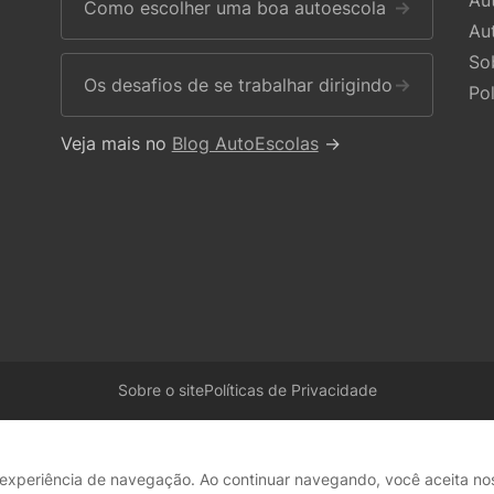
Au
Como escolher uma boa autoescola
→
Au
So
Os desafios de se trabalhar dirigindo
→
Po
Veja mais no
Blog AutoEscolas
→
Sobre o site
Políticas de Privacidade
r experiência de navegação. Ao continuar navegando, você aceita n