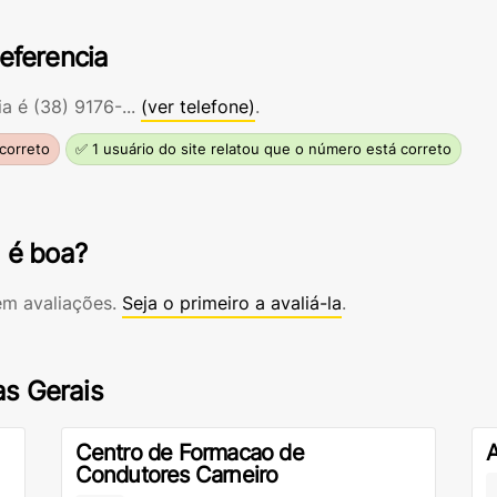
referencia
ia é
(38) 9176-...
(ver telefone)
.
ncorreto
✅ 1 usuário do site relatou que o número está correto
a é boa?
em avaliações.
Seja o primeiro a avaliá-la
.
as Gerais
Centro de Formacao de
A
Condutores Carneiro