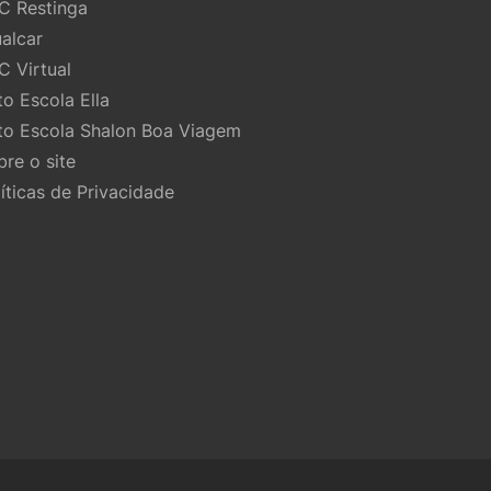
C Restinga
ualcar
C Virtual
to Escola Ella
to Escola Shalon Boa Viagem
bre o site
líticas de Privacidade