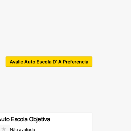
Avalie Auto Escola D' A Preferencia
uto Escola Objetiva
★
Não avaliada