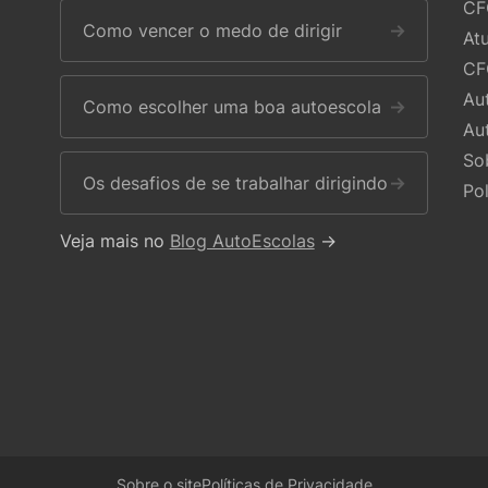
CF
Como vencer o medo de dirigir
→
At
CF
Au
Como escolher uma boa autoescola
→
Au
So
Os desafios de se trabalhar dirigindo
→
Po
Veja mais no
Blog AutoEscolas
→
Sobre o site
Políticas de Privacidade