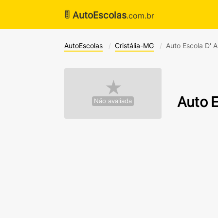
🚦
AutoEscolas
.com.br
AutoEscolas
Cristália-MG
Auto Escola D' A
★
Auto E
Não avaliada