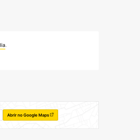
lia
.
Abrir no Google Maps