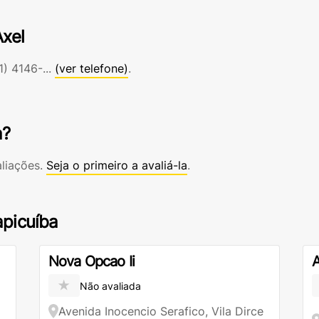
Axel
1) 4146-...
(ver telefone)
.
a?
aliações.
Seja o primeiro a avaliá-la
.
apicuíba
Nova Opcao Ii
A
★
Não avaliada
Avenida Inocencio Serafico, Vila Dirce