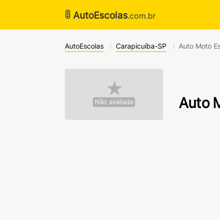
🚦
AutoEscolas
.com.br
AutoEscolas
Carapicuíba-SP
Auto Moto Es
★
Auto M
Não avaliada