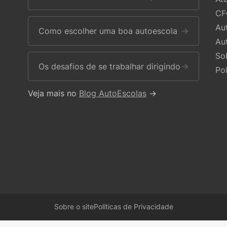
CF
Au
Como escolher uma boa autoescola
→
Au
So
Os desafios de se trabalhar dirigindo
→
Po
Veja mais no
Blog AutoEscolas
→
Sobre o site
Políticas de Privacidade