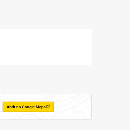
a
.
Abrir no Google Maps