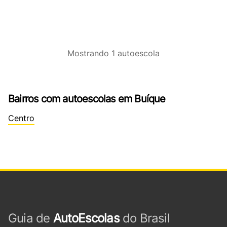
Mostrando
1
autoescola
Bairros com autoescolas em Buíque
Centro
Guia de
AutoEscolas
do Brasil