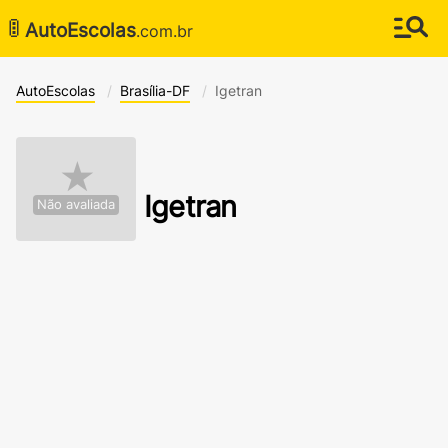
🚦
AutoEscolas
.com.br
AutoEscolas
Brasília-DF
Igetran
★
Igetran
Não avaliada