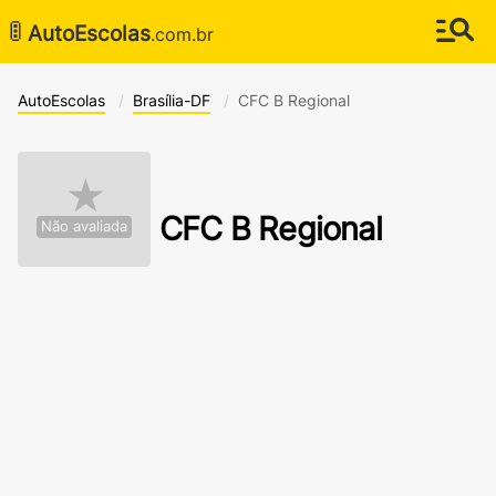
🚦
AutoEscolas
.com.br
AutoEscolas
Brasília-DF
CFC B Regional
★
CFC B Regional
Não avaliada