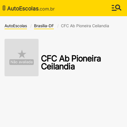
🚦
AutoEscolas
.com.br
AutoEscolas
Brasília-DF
CFC Ab Pioneira Ceilandia
★
CFC Ab Pioneira
Não avaliada
Ceilandia