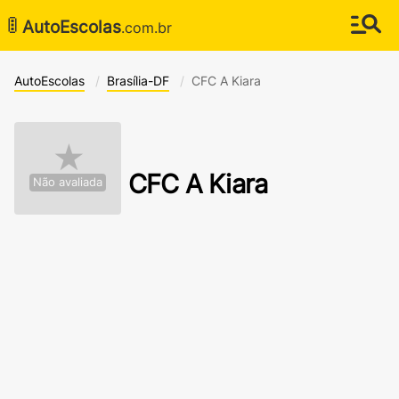
🚦
AutoEscolas
.com.br
AutoEscolas
Brasília-DF
CFC A Kiara
★
CFC A Kiara
Não avaliada