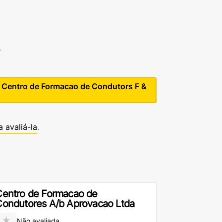
.
- Centro de Formacao de Condutors F &
a avaliá-la
.
Centro de Formacao de
ondutores A/b Aprovacao Ltda
★
Não avaliada