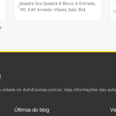
Quadra Scs Quadra 6 Bloco A Entrada,
110, Edif Arnaldo Vilares Sala 304
→
l
 cidade no AutoEscolas.com.br. Veja informações das auto
Últimas do blog
Ve