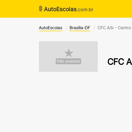
🚦
AutoEscolas
.com.br
AutoEscolas
Brasília-DF
CFC A/b - Centro
★
CFC A
Não avaliada