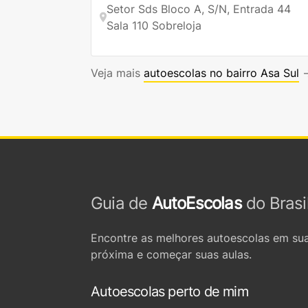
Setor Sds Bloco A, S/N, Entrada 44
Sala 110 Sobreloja
Veja mais
autoescolas no bairro Asa Sul
Guia de
AutoEscolas
do Brasi
Encontre as melhores autoescolas em sua
próxima e começar suas aulas.
Autoescolas perto de mim