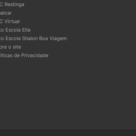
C Restinga
ualcar
C Virtual
to Escola Ella
to Escola Shalon Boa Viagem
bre o site
líticas de Privacidade