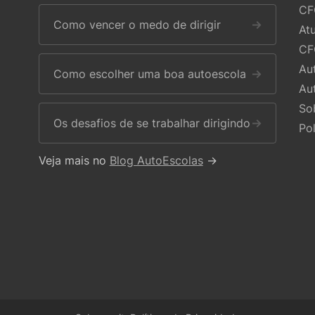
CF
Como vencer o medo de dirigir
→
At
CF
Au
Como escolher uma boa autoescola
→
Au
So
Os desafios de se trabalhar dirigindo
→
Po
Veja mais no
Blog AutoEscolas
→