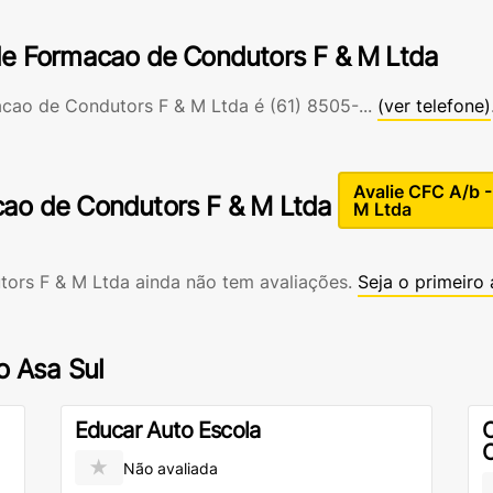
de Formacao de Condutors F & M Ltda
acao de Condutors F & M Ltda é
(61) 8505-...
(ver telefone)
Avalie CFC A/b 
cao de Condutors F & M Ltda
M Ltda
ors F & M Ltda ainda não tem avaliações.
Seja o primeiro 
o Asa Sul
Educar Auto Escola
C
★
Não avaliada