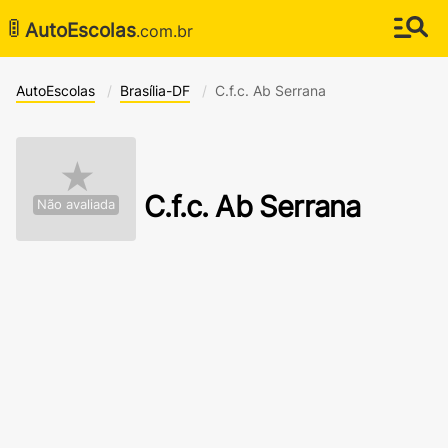
🚦
AutoEscolas
.com.br
AutoEscolas
Brasília-DF
C.f.c. Ab Serrana
★
C.f.c. Ab Serrana
Não avaliada