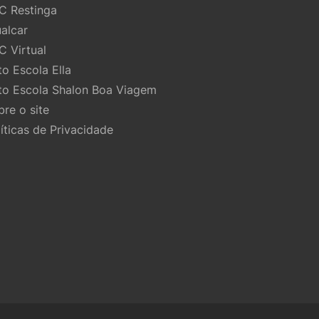
C Restinga
ualcar
C Virtual
to Escola Ella
to Escola Shalon Boa Viagem
bre o site
líticas de Privacidade