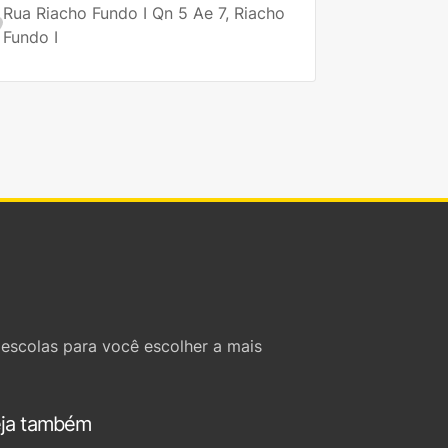
Rua Riacho Fundo I Qn 5 Ae 7, Riacho
Fundo I
escolas para você escolher a mais
ja também