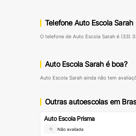
Telefone Auto Escola Sarah
O telefone de Auto Escola Sarah é
(33) 3
Auto Escola Sarah é boa?
Auto Escola Sarah ainda não tem avaliaç
Outras autoescolas em Brasí
Auto Escola Prisma
★
Não avaliada