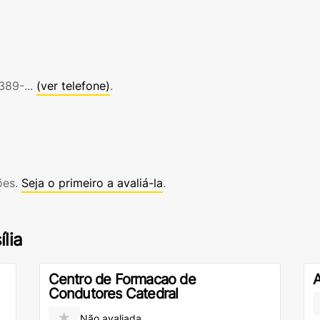
389-...
(ver telefone)
.
ões.
Seja o primeiro a avaliá-la
.
lia
Centro de Formacao de
Condutores Catedral
★
Não avaliada