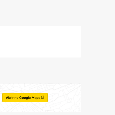
Abrir no Google Maps