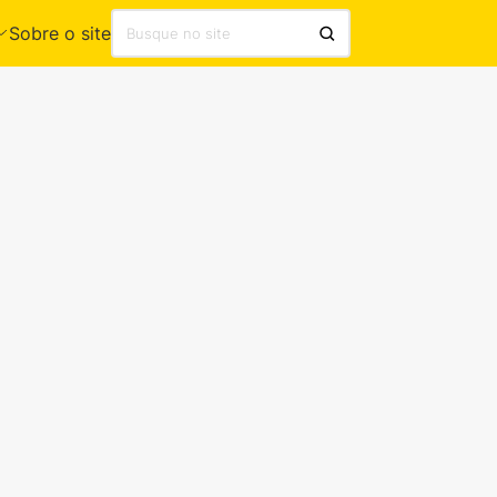
Sobre o site