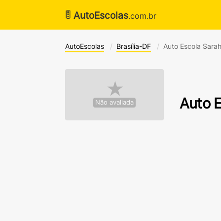
🚦
AutoEscolas
.com.br
AutoEscolas
Brasília-DF
Auto Escola Sara
★
Auto E
Não avaliada