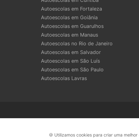
Autoescolas em Curitiba
Autoescolas em Fortaleza
Autoescolas em Goiânia
Autoescolas em Guarulhos
Autoescolas em Manaus
Autoescolas no Rio de Janeiro
Autoescolas em Salvador
Autoescolas em São Luís
Autoescolas em São Paulo
Autoescolas Lavras
🍪 Utilizamos cookies para criar uma melho