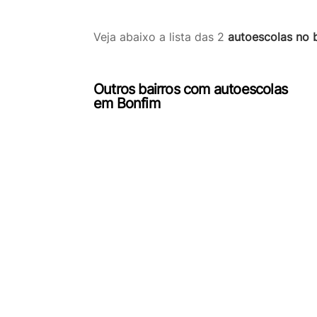
Veja abaixo a lista das 2
autoescolas no 
Outros bairros com autoescolas
em Bonfim