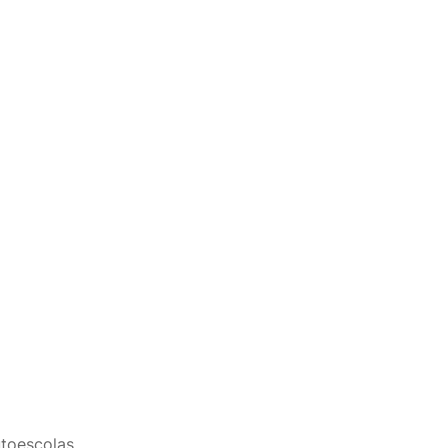
toescolas