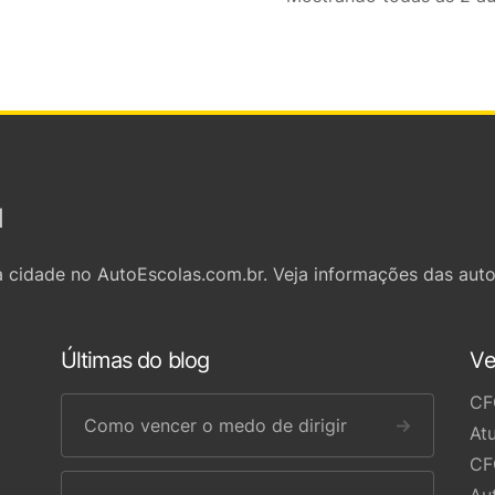
l
 cidade no AutoEscolas.com.br. Veja informações das auto
Últimas do blog
Ve
CF
Como vencer o medo de dirigir
→
At
CF