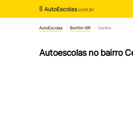
🚦
AutoEscolas
.com.br
AutoEscolas
Bonfim-RR
Centro
Autoescolas no bairro 