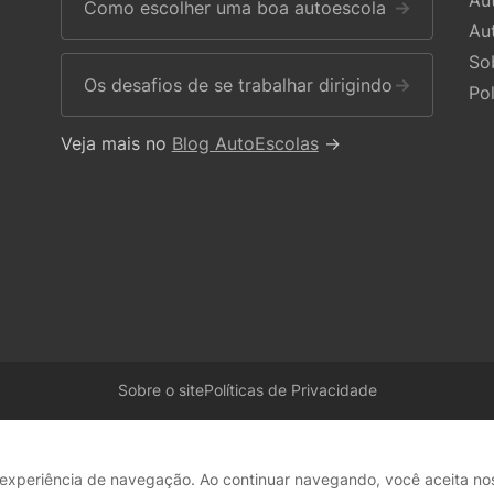
Au
Como escolher uma boa autoescola
→
Au
So
Os desafios de se trabalhar dirigindo
→
Po
Veja mais no
Blog AutoEscolas
→
Sobre o site
Políticas de Privacidade
r experiência de navegação. Ao continuar navegando, você aceita n