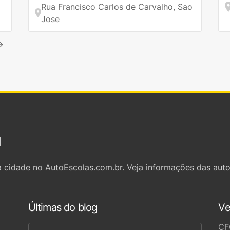
Rua Francisco Carlos de Carvalho, Sao
Jose
→
l
 cidade no AutoEscolas.com.br. Veja informações das auto
Últimas do blog
Ve
CF