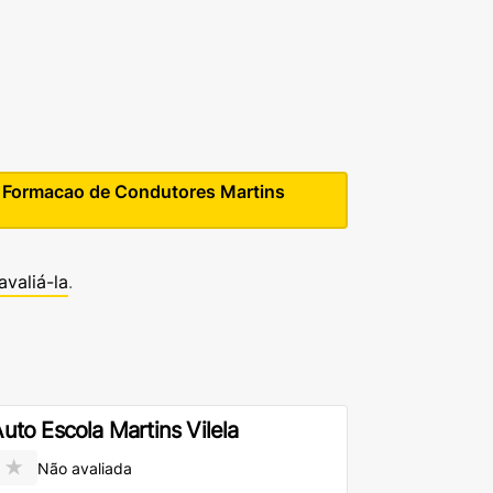
e Formacao de Condutores Martins
avaliá-la
.
uto Escola Martins Vilela
★
Não avaliada