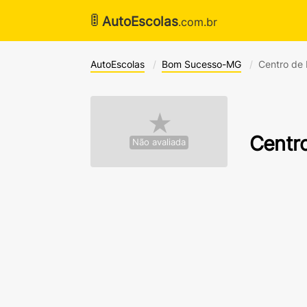
🚦
AutoEscolas
.com.br
AutoEscolas
Bom Sucesso-MG
Centro de 
★
Centro
Não avaliada