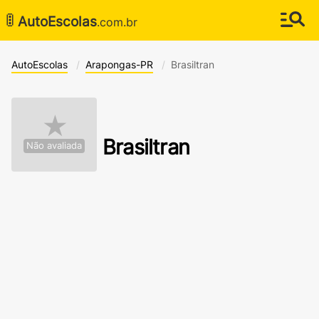
🚦
AutoEscolas
.com.br
AutoEscolas
Arapongas-PR
Brasiltran
★
Brasiltran
Não avaliada