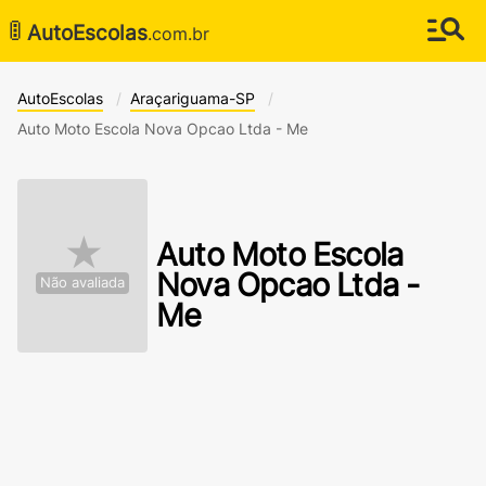
🚦
AutoEscolas
.com.br
AutoEscolas
Araçariguama-SP
Auto Moto Escola Nova Opcao Ltda - Me
★
Auto Moto Escola
Nova Opcao Ltda -
Não avaliada
Me