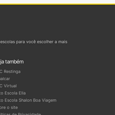
escolas para você escolher a mais
ja também
C Restinga
ualcar
C Virtual
to Escola Ella
to Escola Shalon Boa Viagem
bre o site
líticas de Privacidade