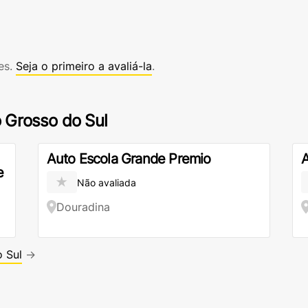
es.
Seja o primeiro a avaliá-la
.
 Grosso do Sul
Auto Escola Grande Premio
A
e
★
Não avaliada
Douradina
 Sul
→