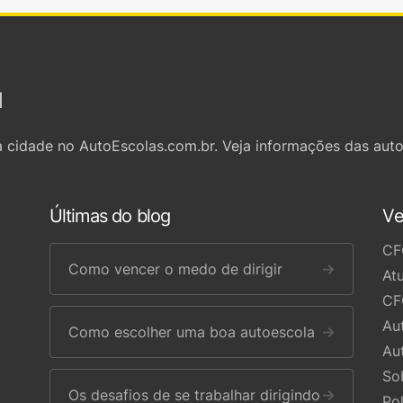
l
 cidade no AutoEscolas.com.br. Veja informações das auto
Últimas do blog
Ve
CF
Como vencer o medo de dirigir
→
At
CF
Au
Como escolher uma boa autoescola
→
Au
So
Os desafios de se trabalhar dirigindo
→
Po