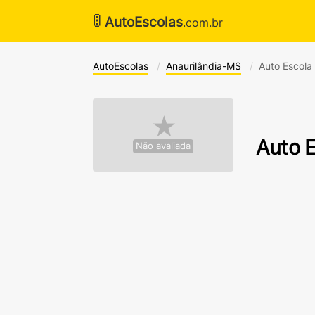
🚦
AutoEscolas
.com.br
AutoEscolas
Anaurilândia-MS
Auto Escola 
★
Auto E
Não avaliada