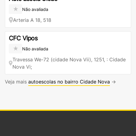
★
Não avaliada
Arteria A 18, 518
CFC Vipos
★
Não avaliada
Travessa We-72 (cidade Nova Vii), 1251, : Cidade
Nova Vi;
Veja mais
autoescolas no bairro Cidade Nova
→