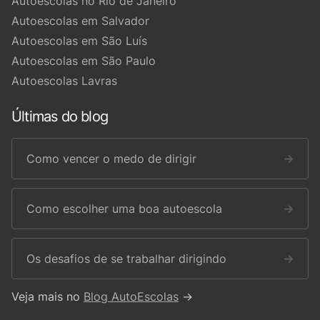
Autoescolas no Rio de Janeiro
Autoescolas em Salvador
Autoescolas em São Luís
Autoescolas em São Paulo
Autoescolas Lavras
Últimas do blog
Como vencer o medo de dirigir
→
Como escolher uma boa autoescola
→
Os desafios de se trabalhar dirigindo
→
Veja mais no
Blog AutoEscolas
→