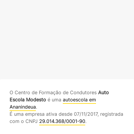
O Centro de Formação de Condutores
Auto
Escola Modesto
é uma
autoescola em
Ananindeua
.
É uma empresa ativa desde 07/11/2017, registrada
com o CNPJ
29.014.368/0001-90
.