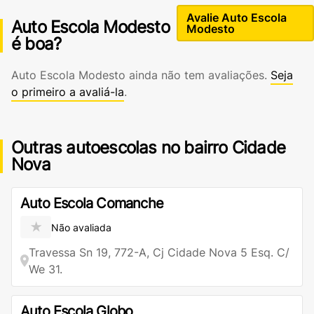
Avalie Auto Escola
Auto Escola Modesto
Modesto
é boa?
Auto Escola Modesto ainda não tem avaliações.
Seja
o primeiro a avaliá-la
.
Outras autoescolas no bairro Cidade
Nova
Auto Escola Comanche
★
Não avaliada
Travessa Sn 19, 772-A, Cj Cidade Nova 5 Esq. C/
We 31.
Auto Escola Globo