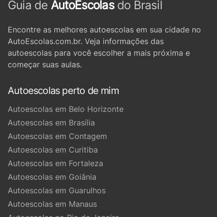
Guia de
AutoEscolas
do Brasil
Encontre as melhores autoescolas em sua cidade no
AutoEscolas.com.br. Veja informações das
autoescolas para você escolher a mais próxima e
começar suas aulas.
Autoescolas perto de mim
Autoescolas em Belo Horizonte
Autoescolas em Brasília
Autoescolas em Contagem
Autoescolas em Curitiba
Autoescolas em Fortaleza
Autoescolas em Goiânia
Autoescolas em Guarulhos
Autoescolas em Manaus