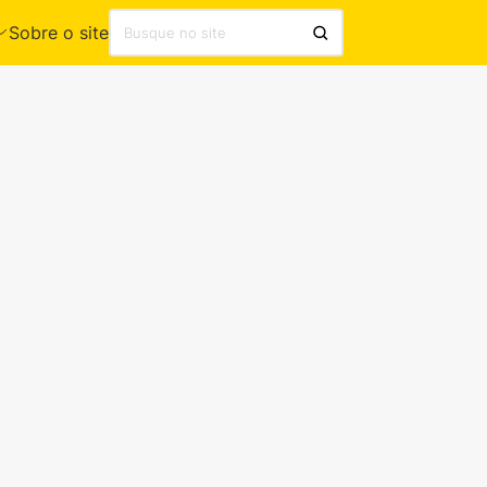
Sobre o site