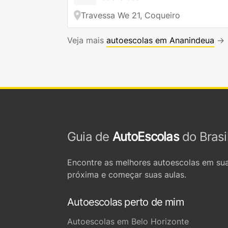
Travessa We 21, Coqueiro
Veja mais
autoescolas em Ananindeua
→
Guia de
AutoEscolas
do Brasi
Encontre as melhores autoescolas em sua
próxima e começar suas aulas.
Autoescolas perto de mim
Autoescolas em Belo Horizonte