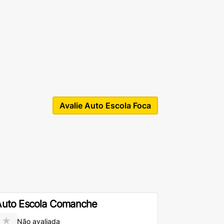
Avalie Auto Escola Foca
Auto Escola Comanche
★
Não avaliada