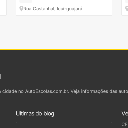
Rua Castanhal, Icuí-guajará
l
 cidade no AutoEscolas.com.br. Veja informações das auto
Últimas do blog
Ve
CF