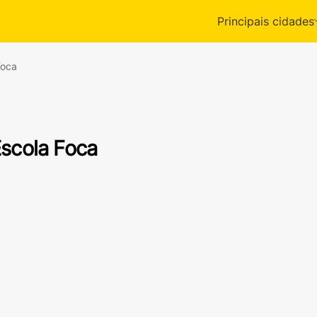
Principais cidades
Foca
scola Foca