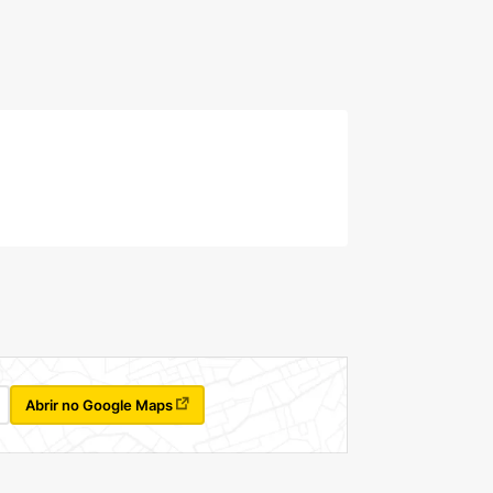
Abrir no Google Maps