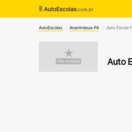
🚦
AutoEscolas
.com.br
AutoEscolas
Ananindeua-PA
Auto Escola 
★
Auto E
Não avaliada