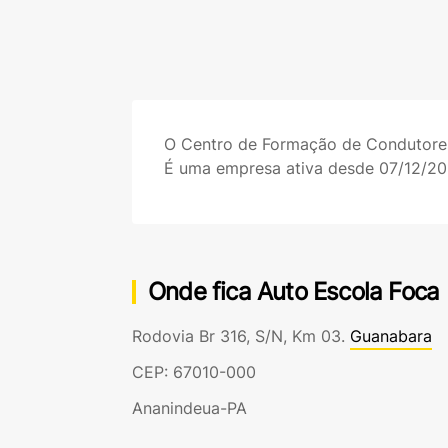
O Centro de Formação de Condutor
É uma empresa ativa desde 07/12/20
Onde fica Auto Escola Foca
Rodovia Br 316, S/N, Km 03.
Guanabara
CEP: 67010-000
Ananindeua-PA