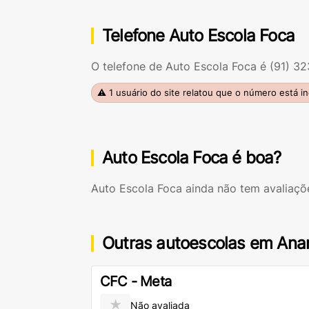
Telefone Auto Escola Foca
O telefone de Auto Escola Foca é
(91) 32
⚠ 1 usuário do site relatou que o número está i
Auto Escola Foca é boa?
Auto Escola Foca ainda não tem avaliaçõ
Outras autoescolas em Ana
CFC - Meta
★
Não avaliada