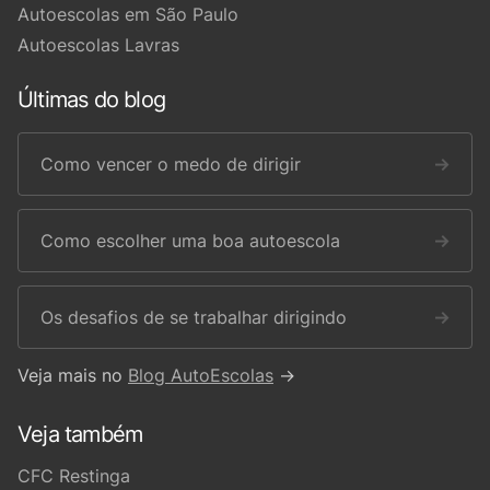
Autoescolas em São Paulo
Autoescolas Lavras
Últimas do blog
Como vencer o medo de dirigir
→
Como escolher uma boa autoescola
→
Os desafios de se trabalhar dirigindo
→
Veja mais no
Blog AutoEscolas
→
Veja também
CFC Restinga