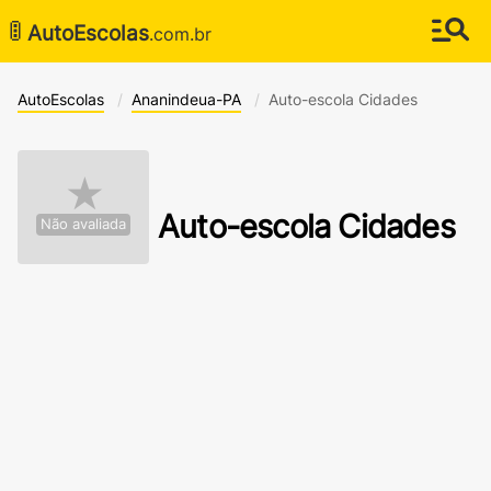
🚦
AutoEscolas
.com.br
AutoEscolas
Ananindeua-PA
Auto-escola Cidades
★
Auto-escola Cidades
Não avaliada