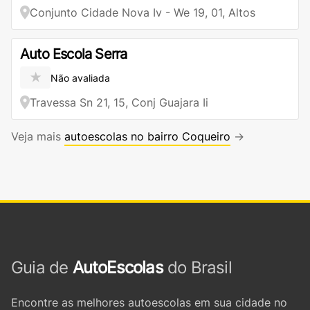
Conjunto Cidade Nova Iv - We 19, 01, Altos
Auto Escola Serra
★
Não avaliada
Travessa Sn 21, 15, Conj Guajara Ii
Veja mais
autoescolas no bairro Coqueiro
→
Guia de
AutoEscolas
do Brasil
Encontre as melhores autoescolas em sua cidade no