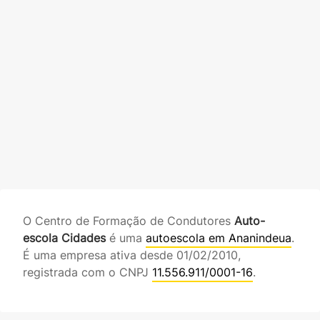
O Centro de Formação de Condutores
Auto-
escola Cidades
é uma
autoescola em Ananindeua
.
É uma empresa ativa desde 01/02/2010,
registrada com o CNPJ
11.556.911/0001-16
.