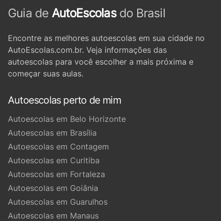
Guia de
AutoEscolas
do Brasil
Encontre as melhores autoescolas em sua cidade no
AutoEscolas.com.br. Veja informações das
autoescolas para você escolher a mais próxima e
começar suas aulas.
Autoescolas perto de mim
Autoescolas em Belo Horizonte
Autoescolas em Brasília
Autoescolas em Contagem
Autoescolas em Curitiba
Autoescolas em Fortaleza
Autoescolas em Goiânia
Autoescolas em Guarulhos
Autoescolas em Manaus