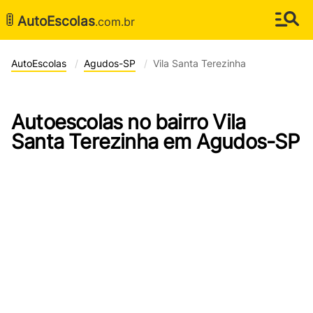
🚦
AutoEscolas
.com.br
AutoEscolas
Agudos-SP
Vila Santa Terezinha
Autoescolas no bairro Vila
Santa Terezinha em Agudos-SP