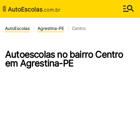
🚦
AutoEscolas
.com.br
AutoEscolas
Agrestina-PE
Centro
Autoescolas no bairro Centro
em Agrestina-PE