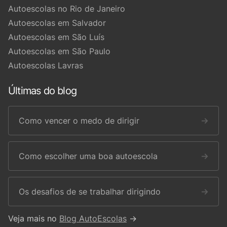
Autoescolas no Rio de Janeiro
Autoescolas em Salvador
Autoescolas em São Luís
Autoescolas em São Paulo
Autoescolas Lavras
Últimas do blog
Como vencer o medo de dirigir
→
Como escolher uma boa autoescola
→
Os desafios de se trabalhar dirigindo
→
Veja mais no
Blog AutoEscolas
→